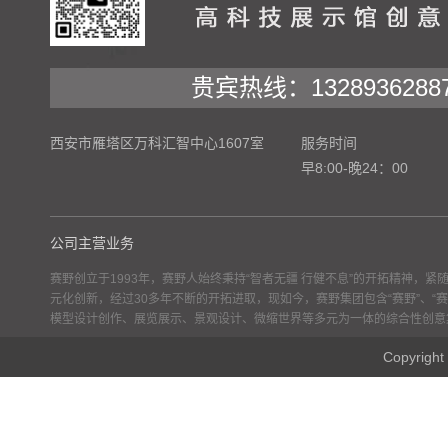
贵宾热线：1328936288
西安市雁塔区万科汇智中心1607室
服务时间
早8:00-晚24：00
公司主营业务
赛野创立于1993年，赛野人始终秉持“智者无疆 行健不息”的开拓精神，
元化创新，经过30多年不断的开拓进取，现如今，赛野集团包含“赛野”、“赛
模型设计创作、展览展示、景观设计、微缩世界等多元为一体的综合性创意
Copyr