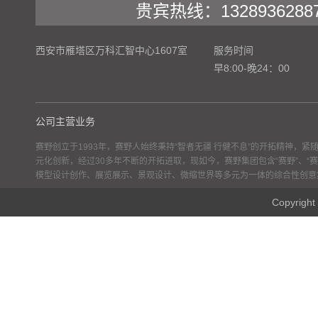
贵宾热线：1328936288
西安市雁塔区万科汇智中心1607室
服务时间
早8:00-晚24：00
公司主营业务
赛野创立于1993年，赛野人始终秉持“智者无疆 行健不息”的开拓精神，
元化创新，经过30多年不断的开拓进取，现如今，赛野集团包含“赛野”、“赛
模型设计创作、展览展示、景观设计、微缩世界等多元为一体的综合性创意
Copyr