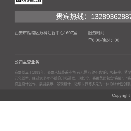
贵宾热线：1328936288
西安市雁塔区万科汇智中心1607室
服务时间
早8:00-晚24：00
公司主营业务
赛野创立于1993年，赛野人始终秉持“智者无疆 行健不息”的开拓精神，
元化创新，经过30多年不断的开拓进取，现如今，赛野集团包含“赛野”、“赛
模型设计创作、展览展示、景观设计、微缩世界等多元为一体的综合性创意
Copyr